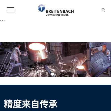
Warning:
file_put_contents(/home/leonhardpl9ekoqn8hgamr2d/wwwroot/source/cache/licen
failed to open stream: Permission denied in
/home/leonhardpl9ekoqn8hgamr2d/wwwroot/source/model/api.class.php on line
217
精度来自传承