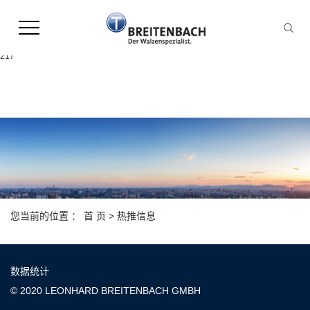
Warning:
file_put_contents(/home/leonhardpl9ekoqn8hgamr2d/wwwroot/source/cache/licen
failed to open stream: Permission denied in
/home/leonhardpl9ekoqn8hgamr2d/wwwroot/source/model/api.class.php on line
217
您当前的位置 ：
首 页
>
热推信息
数据统计
© 2020 LEONHARD BREITENBACH GMBH