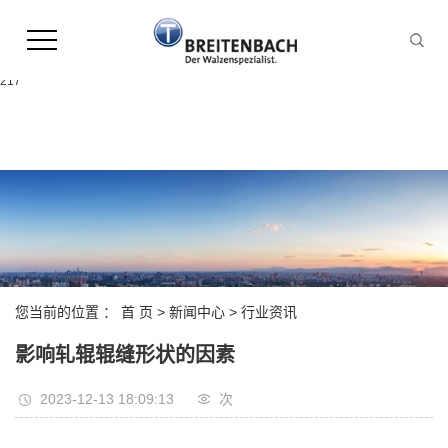
Warning:
file_put_contents(/home/leonhardpl9ekoqn8hgamr2d/wwwroot/source/cache/licen
failed to open stream: Permission denied in
/home/leonhardpl9ekoqn8hgamr2d/wwwroot/source/model/api.class.php on line
217
您当前的位置 ：
首 页
>
新闻中心
>
行业资讯
影响轧辊辊缝形状的因素
2023-12-13 18:09:13
次