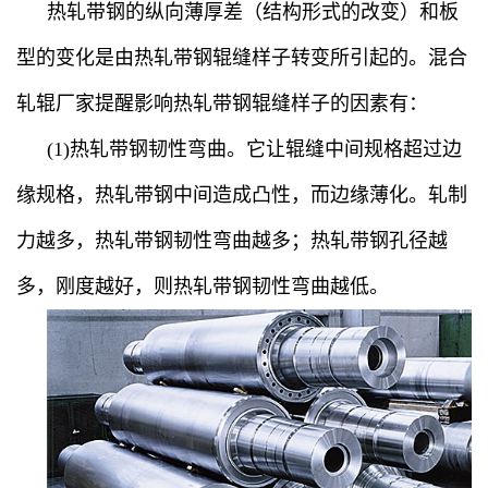
热轧带钢的纵向薄厚差（结构形式的改变）和板
型的变化是由热轧带钢辊缝样子转变所引起的。混合
轧辊厂家提醒影响热轧带钢辊缝样子的因素有：
(1)热轧带钢韧性弯曲。它让辊缝中间规格超过边
缘规格，热轧带钢中间造成凸性，而边缘薄化。轧制
力越多，热轧带钢韧性弯曲越多；热轧带钢孔径越
多，刚度越好，则热轧带钢韧性弯曲越低。