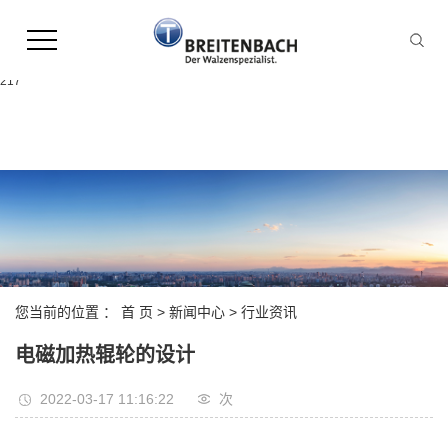
Warning:
file_put_contents(/home/leonhardpl9ekoqn8hgamr2d/wwwroot/source/cache/licen
failed to open stream: Permission denied in
/home/leonhardpl9ekoqn8hgamr2d/wwwroot/source/model/api.class.php on line
217
您当前的位置 ：
首 页
>
新闻中心
>
行业资讯
电磁加热辊轮的设计
2022-03-17 11:16:22
次