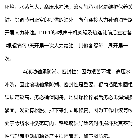
环境，水蒸气大，髙压水冲洗，滚动轴承润化是维护保养关
键。除调节器正常的提供的油外，所有连接人力补输油管路
开展人力补油。E1R1的4根声卡机架辊及热连轧前后左右各
3根辊筒每3天开展一次人力给油，其他各辊每二周开展一
次。
4)滚动轴承防潮、密封性：因为艰苦环境，髙压水
冲洗，因此滚动轴承防潮、密封性是重要。辊筒挡阻水圈组
装规定较高，务必确保同舟，地脚螺栓拧紧后务必电焊焊接
紧固。发觉有松脱、掉下来要立即修复。因为工作中滚筒线
处于除鳞水冲洗范畴内，铁鳞腐蚀导致密封性损坏及其密封
性与辊筒电动机轴处产生损坏管沟，如下图所示。