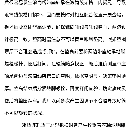
后很容易发生滚筒线带座轴承在滚筒线架槽口内摇晃，导致
滚筒线架槽口损坏，因而要按时对相互配合位置开展查验，
损坏后要立即垫高调节，确保辊筒轴线与轧线竖直，两边设
计标高一致。垫高时需注意不可以盲目跟风垫高，假如垫圈
薄厚不合理会造成“别劲”。在垫高前要将两边带座轴承地脚
螺栓松掉，随后打闸，让辊筒随意找正，随后准确测量带座
轴承两边与滚筒线架槽口的空隙，依据空隙尺寸决策垫圈薄
厚。垫高结束后拧紧地脚螺栓，再度打闸查验，确定旋转灵
便后将垫圈焊牢。我厂以前多次产生因调节不合理导致辊筒
不可以旋转的状况：
粗热连轧热压2#辊拆换时曾产生拧紧带座轴承地脚