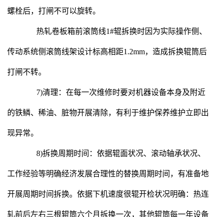
螺栓后，打闸不可以旋转。
热轧卷板箱前滚筒线1#辊拆换时因为实际操作侧、
传动系统侧滚筒线架设计标高相距1.2mm，造成拆换辊筒后
打闸不转。
7)清理：在每一次维修时要对机器设备本身及附近
的铁鳞、稀油、脏物开展清除，有利于维护保养维护立即出
现异常。
8)拆换周期时间：依据辊面状况、滚动轴承状况、
工作经验等明确经济发展合理性的替换周期时间，有准备地
开展周期时间拆换。依据下机速度很辊开检状况明确：热连
轧前后左右三根辊筒六个月拆换一次，其他辊筒每一年设备