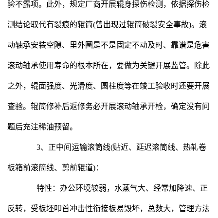
验不露项。此外，规定厂商开展辊身探伤检测，依据探伤检
测结论取代有裂痕的辊筒(曾出现过辊筒破裂安全事故)。滚
动轴承安装空隙、里外圈是不是固定不动及时、靠谱是危害
滚动轴承使用寿命的根本所在，要做为关键开展监管。除此
之外，辊面强度、光滑度、圆柱度等在竣工验收时还要开展
查验。辊筒修补后返修务必开展滚动轴承开检，确定没有问
题后充注稀油预留。
3、正中间运输滚筒线(贴近、延迟滚筒线、热轧卷
板箱前滚筒线、剪前辊道)：
特性：办公环境较弱，水蒸气大、经常加降速、正
反转，受板坯叩首冲击性衔接板易毁坏，总数大，管理方法