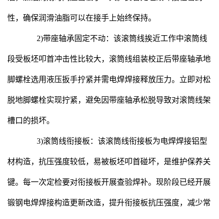
性，确保润滑油脂可以在接手上始终保持。
2)带座轴承固定不动：该滚筒线挨近工作中滚筒线
段受板坯叩首冲击性比较大，滚筒线组装校正后带座轴承地
脚螺栓选用液压扳手拧紧并需电焊焊接释放压力。立即对松
脱地脚螺栓实现拧紧，避免因带座轴承松脱导致对滚筒线架
槽口的损坏。
3)滚筒线衔接板：该滚筒线衔接板为电焊焊接铝型
材构造，抗压强度较低，易被板坯叩首碰坏，是维护保养关
键。每一次定检要对衔接板开展查验焊补。现阶段已经开展
锻钢电焊焊接构造更新改造，提升衔接板抗压强度，减少常