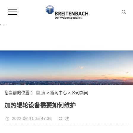
Warning:
file_put_contents(/home/leonhardpl9ekoqn8hgamr2d/wwwroot/source/cache/licen
failed to open stream: Permission denied in
/home/leonhardpl9ekoqn8hgamr2d/wwwroot/source/model/api.class.php on line
217
您当前的位置 ：
首 页
>
新闻中心
>
公司新闻
加热辊轮设备需要如何维护
2022-06-11 15:47:36
次